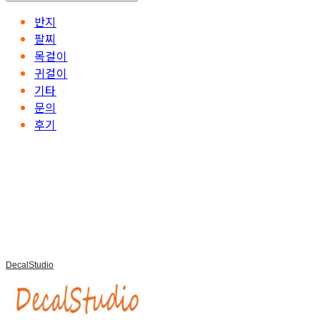
반지
팔찌
목걸이
귀걸이
기타
문의
후기
DecalStudio