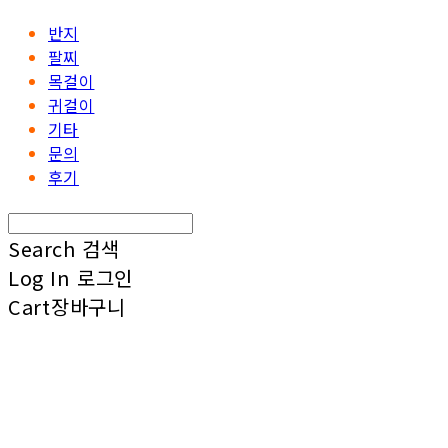
반지
팔찌
목걸이
귀걸이
기타
문의
후기
Search
검색
Log In
로그인
Cart
장바구니