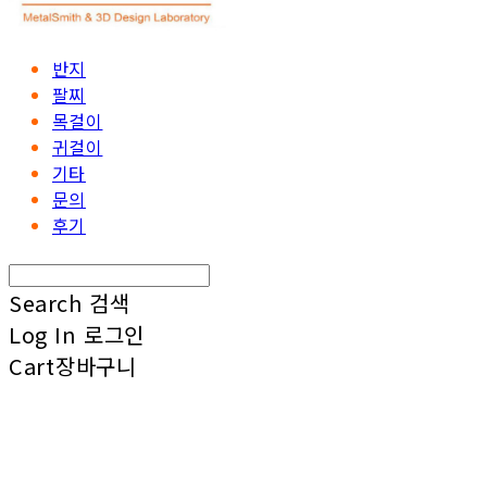
반지
팔찌
목걸이
귀걸이
기타
문의
후기
Search
검색
Log In
로그인
Cart
장바구니